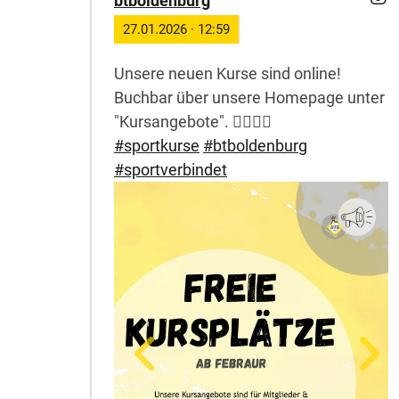
btboldenburg
27.01.2026
·
12:59
Unsere neuen Kurse sind online!
Buchbar über unsere Homepage unter
"Kursangebote". 🏋️‍♂️🧘‍♀️
#sportkurse
#btboldenburg
#sportverbindet