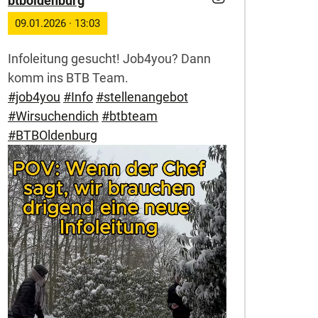
btboldenburg
09.01.2026
·
13:03
Infoleitung gesucht! Job4you? Dann
komm ins BTB Team.
#job4you
#Info
#stellenangebot
#Wirsuchendich
#btbteam
#BTBOldenburg