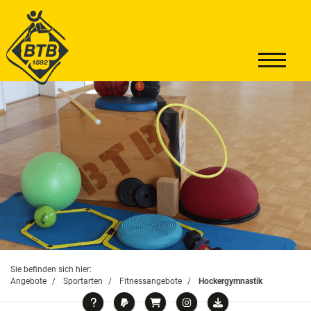
Sie befinden sich hier:
Angebote
Sportarten
Fitnessangebote
Hockergymnastik