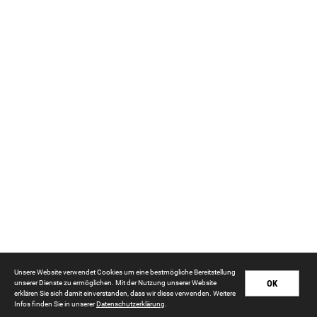
Unsere Website verwendet Cookies um eine bestmögliche Bereitstellung
OK
unserer Dienste zu ermöglichen. Mit der Nutzung unserer Website
erklären Sie sich damit einverstanden, dass wir diese verwenden. Weitere
Infos finden Sie in unserer
Datenschutzerklärung
.